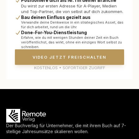
Positioniere dich als Nr. 1 in deiner Branche
Du wirst zur ersten Adresse für A-Player, Medien
und Top-Partner, die von selbst auf dich zukommen.
Bau deinen Einfluss gezielt aus
Verwandle deine Denkweise in ein strategisches Asset, das
für dich arbeitet, rund um die Uhr.
Done-For-You-Dienstleistung
Erfahre, wie du mit wenigen Stunden deiner Zeit ein Buch
veröffentlichst, das wirkt, ohne ein einziges Wort selbst zu
schreiben.
VIDEO JETZT FREISCHALTEN
KOSTENLOS • SOFORTIGER ZUGRIFF
Der Buchverlag für Unternehmer, die mit ihrem Buch auf 7-
stellige Jahresumsätze skalieren wollen.