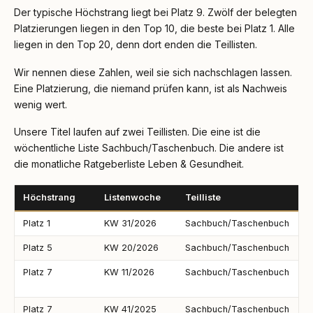
Der typische Höchstrang liegt bei Platz 9. Zwölf der belegten
Platzierungen liegen in den Top 10, die beste bei Platz 1. Alle
liegen in den Top 20, denn dort enden die Teillisten.
Wir nennen diese Zahlen, weil sie sich nachschlagen lassen.
Eine Platzierung, die niemand prüfen kann, ist als Nachweis
wenig wert.
Unsere Titel laufen auf zwei Teillisten. Die eine ist die
wöchentliche Liste Sachbuch/Taschenbuch. Die andere ist
die monatliche Ratgeberliste Leben & Gesundheit.
Höchstrang
Listenwoche
Teilliste
A
Platz 1
KW 31/2026
Sachbuch/Taschenbuch
P
Platz 5
KW 20/2026
Sachbuch/Taschenbuch
A
Platz 7
KW 11/2026
Sachbuch/Taschenbuch
P
L
Platz 7
KW 41/2025
Sachbuch/Taschenbuch
S