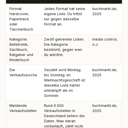
Format:
Jedes Format hat seine
buchmarkt.de,
Hardcover,
eigene Liste. Du trittst
2025
Paperback
nur gegen dasselbe
oder
Format an.
Taschenbuch
Kategorie:
Zwölf getrennte Listen.
media control,
Belletristik,
Die Kategorie
o.J.
Sachbuch,
bestimmt, gegen wen
Ratgeber und
du antrittst.
Kinderbuch
Die
Gezählt wird Montag
buchmarkt.de,
Verkaufswoche
bis Sonntag. Im
2025
Weihnachtsgeschäft ist
dieselbe Liste härter
umkämpft als im
Sommer.
Meldende
Rund 6.500
buchmarkt.de,
Verkaufsstellen
Verkaufsstellen in
2025
Deutschland liefern die
Daten. Was daran
vorbeiläuft, zählt nicht.