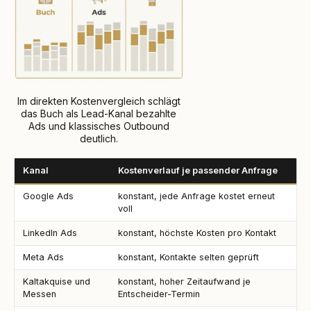
Im direkten Kostenvergleich schlägt
das Buch als Lead-Kanal bezahlte
Ads und klassisches Outbound
deutlich.
Kanal
Kostenverlauf je passender Anfrage
Google Ads
konstant, jede Anfrage kostet erneut
voll
LinkedIn Ads
konstant, höchste Kosten pro Kontakt
Meta Ads
konstant, Kontakte selten geprüft
Kaltakquise und
konstant, hoher Zeitaufwand je
Messen
Entscheider-Termin